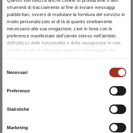
Questo sito utilizza anche cookie di profilazione o altri
strumenti di tracciamento al fine di inviare messaggi
pubblicitari, ovvero di modulare la fornitura del servizio in
modo personalizzato al di là di quanto strettamente
necessario alla sua erogazione, cioè in linea con le
preferenze manifestate dall’utente stesso nell’ambito
dell’utilizzo delle funzionalità e della navigazione in rete
e/o allo scopo di effettuare analisi e monitoraggio dei
comportamenti dei visitatori di siti web. Condividiamo
inoltre informazioni sul modo in cui l'utente utilizza il
Selezione
nostro sito, con i nostri partner che si occupano di analisi
Necessari
del
dei dati web, pubblicità e social media, i quali potrebbero
consenso
combinarle con altre informazioni che l'utente ha fornito
Preferenze
loro o che sono stati raccolti durante l'utilizzo dei loro
servizi.
Chiudendo questo disclaimer si prosegue la navigazione
Statistiche
solo con i cookie tecnici necessari. A questa pagina è
possibile consultare l'
Informativa Privacy
.
Marketing