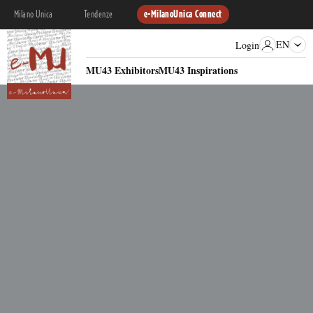
Milano Unica
Tendenze
e-MilanoUnica Connect
EN
Login
MU43 Exhibitors
MU43 Inspirations