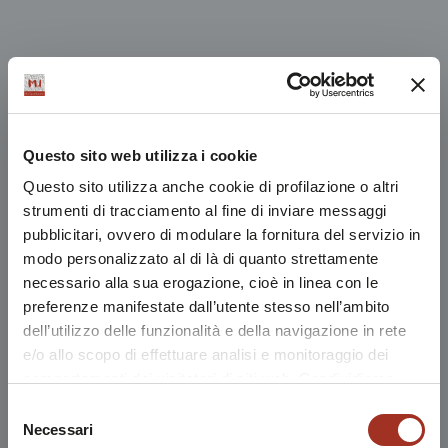
Questo sito web utilizza i cookie
Questo sito utilizza anche cookie di profilazione o altri
strumenti di tracciamento al fine di inviare messaggi
pubblicitari, ovvero di modulare la fornitura del servizio in
modo personalizzato al di là di quanto strettamente
necessario alla sua erogazione, cioè in linea con le
preferenze manifestate dall’utente stesso nell’ambito
dell’utilizzo delle funzionalità e della navigazione in rete
e/o allo scopo di effettuare analisi e monitoraggio dei
comportamenti dei visitatori di siti web. Condividiamo
inoltre informazioni sul modo in cui l'utente utilizza il
Selezione
nostro sito, con i nostri partner che si occupano di analisi
Necessari
del