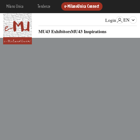
Milano Unica
Tendenze
e-MilanoUnica Connect
EN
Login
MU43 Exhibitors
MU43 Inspirations