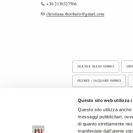
+30 2130327506
christiana.theoharis@gmail.com
SILK/SILK BLEND FABRICS
ARTI
FIGURED / JACQUARD FABRICS
PRINTED FABRICS
OTHER FIBER
Questo sito web utilizza i
Questo sito utilizza anche c
WOOL, WOOL BLEND, CASHMERE FABR
messaggi pubblicitari, ovve
di quanto strettamente nec
manifestate dall’utente stes