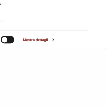
b.
te
i. A
Mostra dettagli