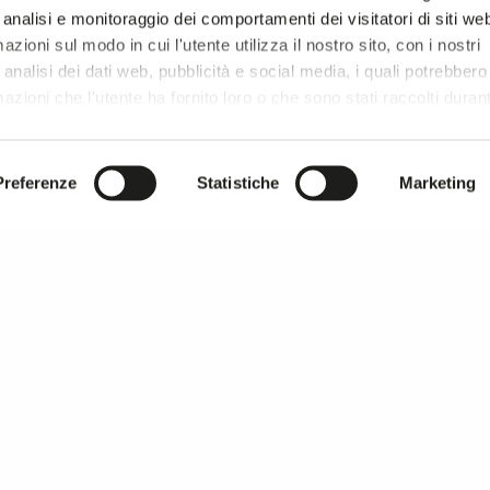
 analisi e monitoraggio dei comportamenti dei visitatori di siti we
zioni sul modo in cui l'utente utilizza il nostro sito, con i nostri
analisi dei dati web, pubblicità e social media, i quali potrebbero
azioni che l'utente ha fornito loro o che sono stati raccolti duran
r si prosegue la navigazione solo con i cookie tecnici necessar
onsultare l'
Informativa Privacy
.
Preferenze
Statistiche
Marketing
MILANO UNICA thanks