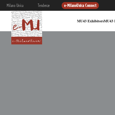
Milano Unica
Tendenze
e-MilanoUnica Connect
MU43 Exhibitors
MU43 I