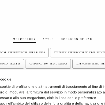
MERCEOLOGY
STYLE
OCCASION OF USE
FICIAL FIBERS/ARTIFICIAL FIBER BLENDS
SYNTHETIC FIBERS/SYNTHETIC FIBER BLEND
WOVEN TEXTILES
COTTON/COTTON BLEND FABRICS
LINEN/LINEN BLEND FAB
S
COATED FABRICS
PIECE DYED FABRICS
YARN DYED FABRICS
 cookie
ookie di profilazione o altri strumenti di tracciamento al fine di i
ICS
ro di modulare la fornitura del servizio in modo personalizzato al
essario alla sua erogazione, cioè in linea con le preferenze
so nell’ambito dell’utilizzo delle funzionalità e della navigazione 