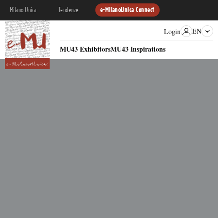
Milano Unica
Tendenze
e-MilanoUnica Connect
EN
Login
MU43 Exhibitors
MU43 Inspirations