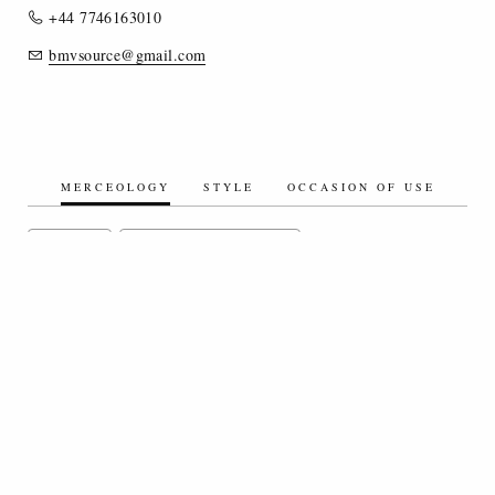
+44 7746163010
bmvsource@gmail.com
MERCEOLOGY
STYLE
OCCASION OF USE
ORGANIC
KNITTED FABRICS - JERSEY
FIGURED / JACQUARD FABRICS
TECHNO FABRICS
COTTON/COTTON BLEND FABRICS
LINEN/LINEN BLEND FABRICS
ELASTIC FABRICS
RECYCLED FABRICS
PIECE DYED FABRICS
YARN DYED FABRICS
BLEACHED FABRICS
TERRY FABRICS