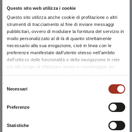
Questo sito web utilizza i cookie
Questo sito utilizza anche cookie di profilazione o altri
strumenti di tracciamento al fine di inviare messaggi
pubblicitari, ovvero di modulare la fornitura del servizio in
modo personalizzato al di là di quanto strettamente
necessario alla sua erogazione, cioè in linea con le
preferenze manifestate dall’utente stesso nell’ambito
dell’utilizzo delle funzionalità e della navigazione in rete
e/o allo scopo di effettuare analisi e monitoraggio dei
comportamenti dei visitatori di siti web. Condividiamo
inoltre informazioni sul modo in cui l'utente utilizza il
Selezione
nostro sito, con i nostri partner che si occupano di analisi
Necessari
del
dei dati web, pubblicità e social media, i quali potrebbero
consenso
combinarle con altre informazioni che l'utente ha fornito
Preferenze
loro o che sono stati raccolti durante l'utilizzo dei loro
servizi.
Chiudendo questo disclaimer si prosegue la navigazione
Statistiche
solo con i cookie tecnici necessari. A questa pagina è