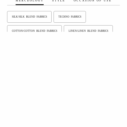
MERCEOLOGY
STYLE
OCCASION OF USE
SILK/SILK BLEND FABRICS
TECHNO FABRICS
COTTON/COTTON BLEND FABRICS
LINEN/LINEN BLEND FABRICS
VELVET
PADDED/QUILTED FABRICS
COATED FABRICS
FLOCKED FABRICS
PIECE DYED FABRICS
YARN DYED FABRICS
DENIM
ARTIFICIAL FIBERS/ARTIFICIAL FIBER BLENDS
SYNTHETIC FIBERS/SYNTHETIC FIBER BLENDS
ORGANIC
KNITTED FABRICS - JERSEY
IMITATION LEATHER