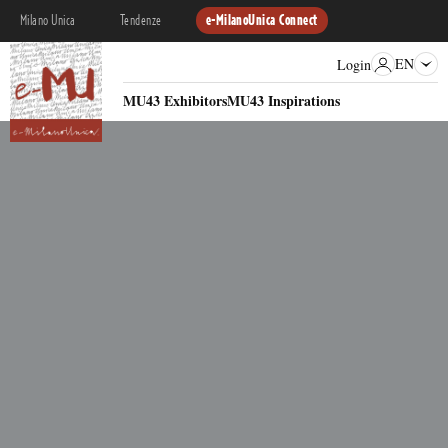
Milano Unica
Tendenze
e-MilanoUnica Connect
EN
Login
MU43 Exhibitors
MU43 Inspirations