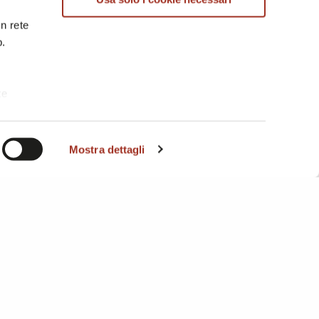
in rete
b.
te
i. A
Mostra dettagli