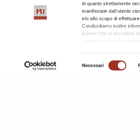
di quanto strettamente nec
manifestate dall’utente stes
e/o allo scopo di effettuare
Condividiamo inoltre informa
partner che si occupano di 
combinarle con altre inform
l'utilizzo dei loro servizi.
Chiudendo questo disclaime
Selezione
questa pagina è possibile c
Necessari
del
consenso