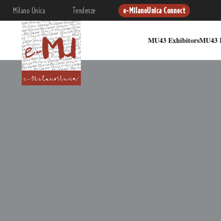
Milano Unica
Tendenze
e-MilanoUnica Connect
MU43 Exhibitors
MU43 I