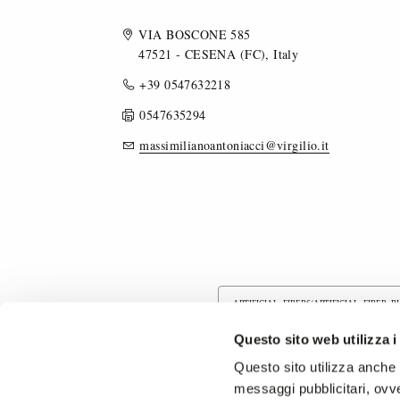
VIA BOSCONE 585
47521 - CESENA (FC), Italy
+39 0547632218
0547635294
massimilianoantoniacci@virgilio.it
ARTIFICIAL FIBERS/ARTIFICIAL FIBER 
Questo sito web utilizza i
COTTON/COTTON BLEND FABRICS
Questo sito utilizza anche c
messaggi pubblicitari, ovve
FLOCKED FABRICS
RECYCLED F