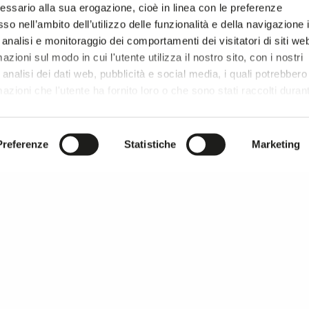
essario alla sua erogazione, cioè in linea con le preferenze
so nell’ambito dell’utilizzo delle funzionalità e della navigazione 
 analisi e monitoraggio dei comportamenti dei visitatori di siti we
zioni sul modo in cui l'utente utilizza il nostro sito, con i nostri
analisi dei dati web, pubblicità e social media, i quali potrebbero
azioni che l'utente ha fornito loro o che sono stati raccolti duran
r si prosegue la navigazione solo con i cookie tecnici necessar
onsultare l'
Informativa Privacy
.
Preferenze
Statistiche
Marketing
MILANO UNICA thanks