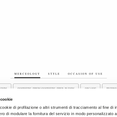
MERCEOLOGY
STYLE
OCCASION OF USE
BLENDS
SYNTHETIC FIBERS/SYNTHETIC FIBER BLENDS
ORGANIC
TECHNO
 cookie
LINEN/LINEN BLEND FABRICS
BONDED FABRICS
ELASTIC FABRICS
OT
ookie di profilazione o altri strumenti di tracciamento al fine di i
ro di modulare la fornitura del servizio in modo personalizzato al
ABRICS
PIECE DYED FABRICS
YARN DYED FABRICS
WOOL, WOOL BLEND