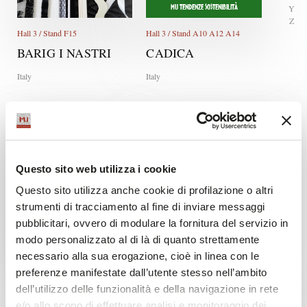
Y
MU TENDENZE SOSTENIBILITÀ
Z
Hall 3 / Stand F15
Hall 3 / Stand A10 A12 A14
BARIG I NASTRI
CADICA
Italy
Italy
Questo sito web utilizza i cookie
Questo sito utilizza anche cookie di profilazione o altri
strumenti di tracciamento al fine di inviare messaggi
MU TENDENZE SOSTENIBILITÀ
MU TENDENZE SOSTENIBILITÀ
pubblicitari, ovvero di modulare la fornitura del servizio in
modo personalizzato al di là di quanto strettamente
Hall 3 / Stand E11 E13
Hall 3 / Stand F12
necessario alla sua erogazione, cioè in linea con le
CAMAC
ETIGROUP
preferenze manifestate dall’utente stesso nell’ambito
INDUSTRIA MODA
Italy
dell’utilizzo delle funzionalità e della navigazione in rete
Italy
e/o allo scopo di effettuare analisi e monitoraggio dei