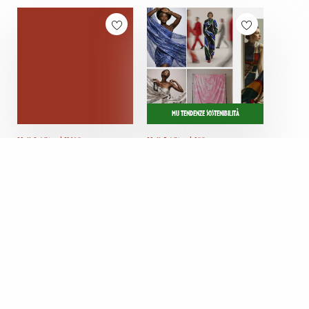
MU TENDENZE SOSTENIBILITÀ
Hall 3 / Stand IN10
Hall 5 / Stand J09
MAB
MANFILM
HERITAGE 1950
Italy
Italy