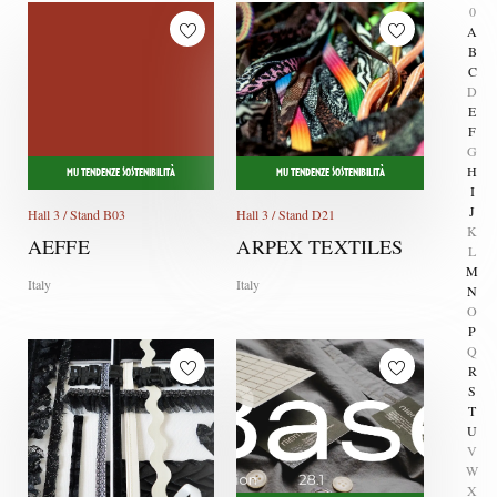
0
A
B
C
D
E
F
G
H
MU TENDENZE SOSTENIBILITÀ
MU TENDENZE SOSTENIBILITÀ
I
J
Hall 3 / Stand B03
Hall 3 / Stand D21
K
AEFFE
ARPEX TEXTILES
L
M
Italy
Italy
N
O
P
Q
R
S
T
U
V
W
X