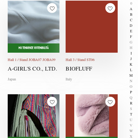
0
A
B
C
D
E
F
G
H
MU TENDENZE SOSTENIBILITÀ
I
J
Hall 1 / Stand JOBA07 JOBA09
Hall 3 / Stand ST06
K
A-GIRL'S CO., LTD.
BIOFLUFF
L
M
Japan
Italy
N
O
P
Q
R
S
T
U
V
W
X