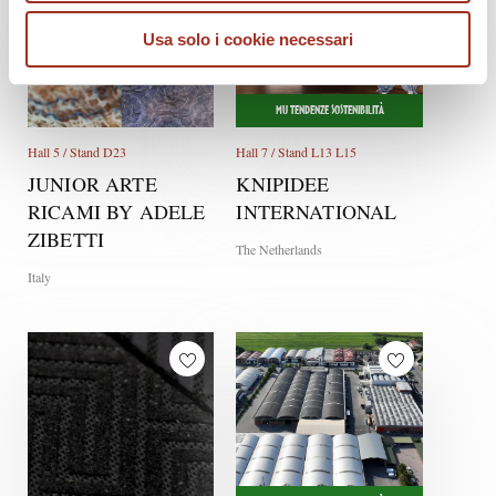
Usa solo i cookie necessari
MU TENDENZE SOSTENIBILITÀ
Hall 5 / Stand D23
Hall 7 / Stand L13 L15
JUNIOR ARTE
KNIPIDEE
RICAMI BY ADELE
INTERNATIONAL
ZIBETTI
The Netherlands
Italy