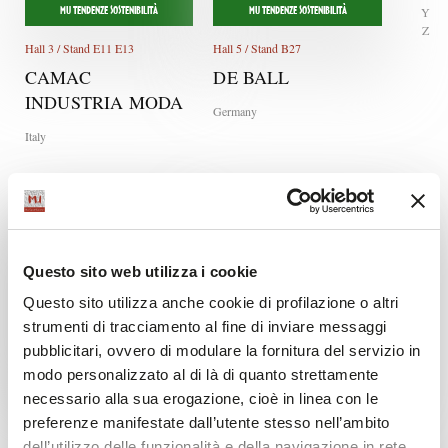
Y
MU TENDENZE SOSTENIBILITÀ
MU TENDENZE SOSTENIBILITÀ
Z
Hall 3 / Stand E11 E13
Hall 5 / Stand B27
CAMAC
DE BALL
INDUSTRIA MODA
Germany
Italy
Questo sito web utilizza i cookie
Questo sito utilizza anche cookie di profilazione o altri
strumenti di tracciamento al fine di inviare messaggi
MU TENDENZE SOSTENIBILITÀ
pubblicitari, ovvero di modulare la fornitura del servizio in
modo personalizzato al di là di quanto strettamente
Hall 5 / Stand A11 A13 A15
Hall 3 / Stand E19
necessario alla sua erogazione, cioè in linea con le
ECOPEL EUROPE
FEC*SERILABEL DI
preferenze manifestate dall’utente stesso nell’ambito
FACCHINETTI
France
dell’utilizzo delle funzionalità e della navigazione in rete