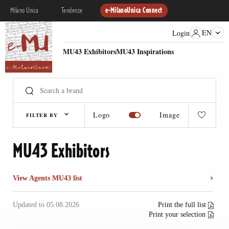
Milano Unica
Tendenze
e-MilanoUnica Connect
EN
Login
MU43 Exhibitors
MU43 Inspirations
Logo
Image
FILTER BY
MU43 Exhibitors
View Agents MU43 list
Updated to 05.08.2026
Print the full list
Print your selection