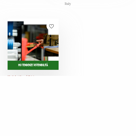
Italy
MU TENDENZE SOSTENIBILITÀ
Hall 3 / Stand B16
TOPP ITALIA
Italy