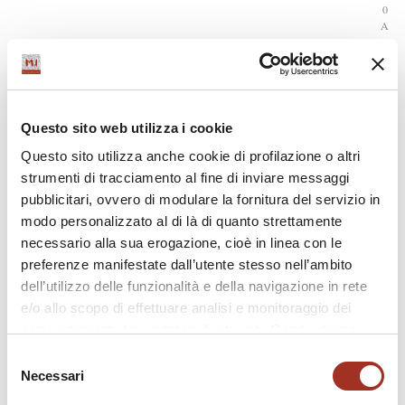
0
A
B
C
D
E
F
G
Questo sito web utilizza i cookie
H
Questo sito utilizza anche cookie di profilazione o altri
I
J
strumenti di tracciamento al fine di inviare messaggi
K
pubblicitari, ovvero di modulare la fornitura del servizio in
L
modo personalizzato al di là di quanto strettamente
M
N
necessario alla sua erogazione, cioè in linea con le
O
preferenze manifestate dall’utente stesso nell’ambito
P
dell’utilizzo delle funzionalità e della navigazione in rete
Q
R
e/o allo scopo di effettuare analisi e monitoraggio dei
S
comportamenti dei visitatori di siti web. Condividiamo
T
inoltre informazioni sul modo in cui l'utente utilizza il
U
Selezione
V
nostro sito, con i nostri partner che si occupano di analisi
Necessari
del
W
dei dati web, pubblicità e social media, i quali potrebbero
X
consenso