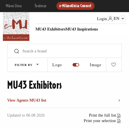
Milano Unica
Tendenze
e-MilanoUnica Connect
EN
Login
MU43 Exhibitors
MU43 Inspirations
Logo
Image
FILTER BY
MU43 Exhibitors
View Agents MU43 list
Updated to 06.08.2026
Print the full list
Print your selection